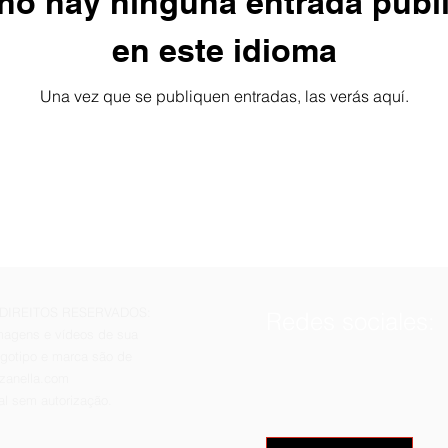
no hay ninguna entrada publ
en este idioma
Una vez que se publiquen entradas, las verás aquí.
S DIREITOS RESERVADOS:
Redes sociales:
imagens e vídeos de sua
ogotipo e marca são de
zanella.com
al sem autorização.