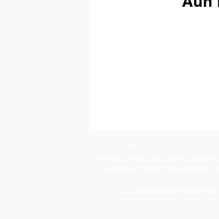
Aún 
Copyright ©2021 Cris Zanella TODOS O
materiais de treinamentos, conceitos, 
propriedade, posts, aqui divulgados, l
propriedade do Site
www.cris
Proibida a reprodução total ou parci