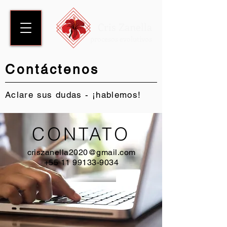
Cris Zanella
procesos evolutivos
Contáctenos
Aclare sus dudas - ¡hablemos!
CONTATO
criszanella2020@gmail.com
+55 11 99133-9034