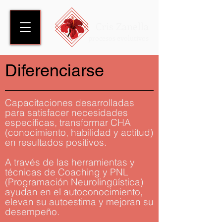
Cris Zanella
procesos evolutivos
Diferenciarse
Capacitaciones desarrolladas
para satisfacer necesidades
específicas, transformar CHA
(conocimiento, habilidad y actitud)
en resultados positivos.
A través de las herramientas y
técnicas de Coaching y PNL
(Programación Neurolingüística)
ayudan en el autoconocimiento,
elevan su autoestima y mejoran su
desempeño.