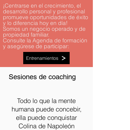
¡Centrarse en el crecimiento, el
desarrollo personal y profesional
promueve oportunidades de éxito
y lo diferencia hoy en día!
Somos un negocio operado y de
propiedad familiar.
Consulte la Agenda de formación
y asegúrese de participar:
Entrenamientos
Sesiones de coaching
Todo lo que la mente
humana puede concebir,
ella puede conquistar
Colina de Napoleón